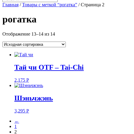
Главная
/
Товары с меткой “рогатка”
/ Страница 2
рогатка
Отображение 13–14 из 14
Тай чи OTF – Tai-Chi
2,175
Р
Шэньчжэнь
3,295
Р
←
1
2